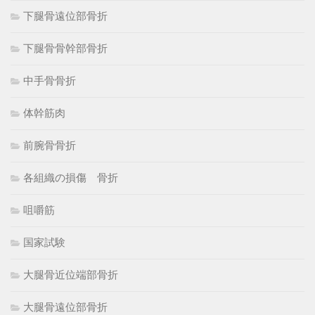
下腿骨遠位部骨折
下腿骨骨幹部骨折
中手骨骨折
体幹筋肉
前腕骨骨折
各組織の損傷 骨折
咀嚼筋
国家試験
大腿骨近位端部骨折
大腿骨遠位部骨折