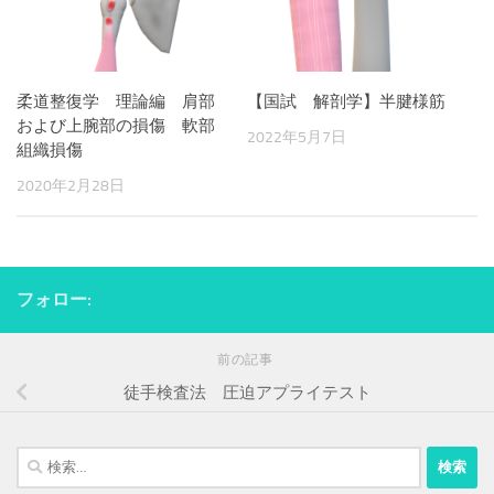
柔道整復学 理論編 肩部
【国試 解剖学】半腱様筋
および上腕部の損傷 軟部
2022年5月7日
組織損傷
2020年2月28日
フォロー:
前の記事
徒手検査法 圧迫アプライテスト
検
索: