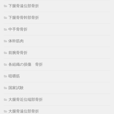
下腿骨遠位部骨折
下腿骨骨幹部骨折
中手骨骨折
体幹筋肉
前腕骨骨折
各組織の損傷 骨折
咀嚼筋
国家試験
大腿骨近位端部骨折
大腿骨遠位部骨折