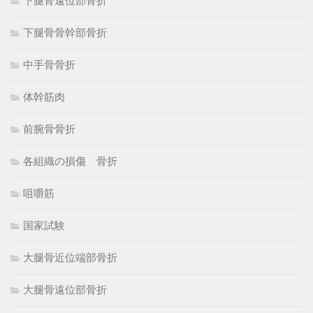
下腿骨遠位部骨折
下腿骨骨幹部骨折
中手骨骨折
体幹筋肉
前腕骨骨折
各組織の損傷 骨折
咀嚼筋
国家試験
大腿骨近位端部骨折
大腿骨遠位部骨折