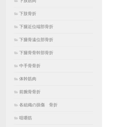
下肢筋肉
下肢骨折
下腿近位端部骨折
下腿骨遠位部骨折
下腿骨骨幹部骨折
中手骨骨折
体幹筋肉
前腕骨骨折
各組織の損傷 骨折
咀嚼筋