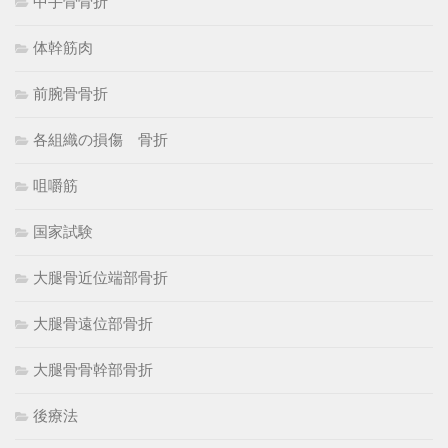
中手骨骨折
体幹筋肉
前腕骨骨折
各組織の損傷 骨折
咀嚼筋
国家試験
大腿骨近位端部骨折
大腿骨遠位部骨折
大腿骨骨幹部骨折
後療法