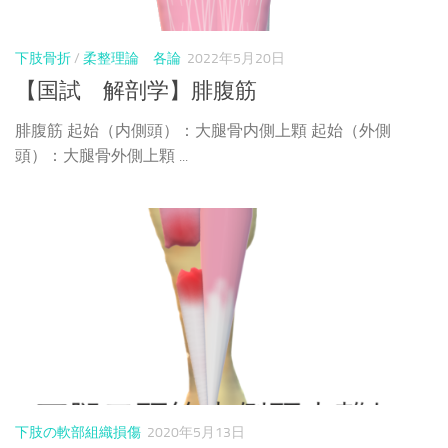
下肢骨折
/
柔整理論 各論
2022年5月20日
【国試 解剖学】腓腹筋
腓腹筋 起始（内側頭）：大腿骨内側上顆 起始（外側
頭）：大腿骨外側上顆 ...
下肢の軟部組織損傷
2020年5月13日