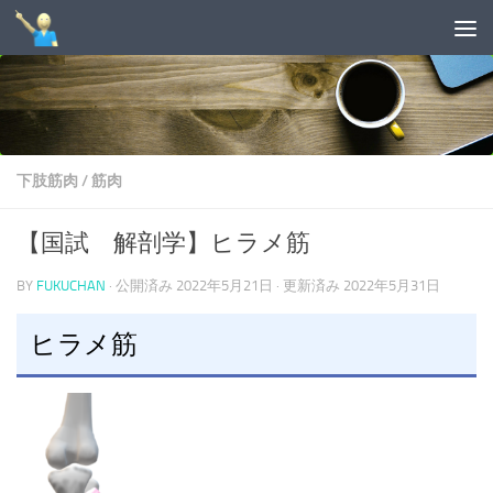
コンテンツへスキップ
下肢筋肉
/
筋肉
【国試 解剖学】ヒラメ筋
BY
FUKUCHAN
· 公開済み
2022年5月21日
· 更新済み
2022年5月31日
ヒラメ筋