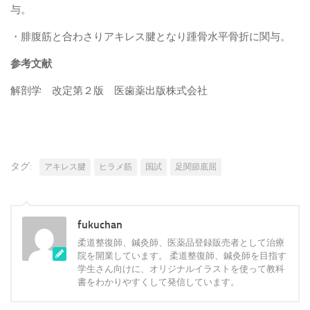
与。
・腓腹筋と合わさりアキレス腱となり踵骨水平骨折に関与。
参考文献
解剖学 改定第２版 医歯薬出版株式会社
タグ:
アキレス腱
ヒラメ筋
国試
足関節底屈
fukuchan
柔道整復師、鍼灸師、医薬品登録販売者として治療
院を開業しています。 柔道整復師、鍼灸師を目指す
学生さん向けに、オリジナルイラストを使って教科
書をわかりやすくして発信しています。