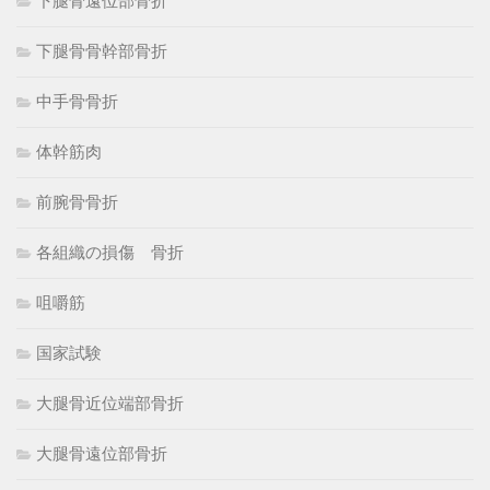
下腿骨遠位部骨折
下腿骨骨幹部骨折
中手骨骨折
体幹筋肉
前腕骨骨折
各組織の損傷 骨折
咀嚼筋
国家試験
大腿骨近位端部骨折
大腿骨遠位部骨折