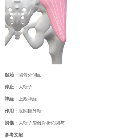
起始
：腸骨外側面
停止
：大転子
神経
：上殿神経
作用
：股関節外転
損傷
：大転子裂離骨折の関与
参考文献