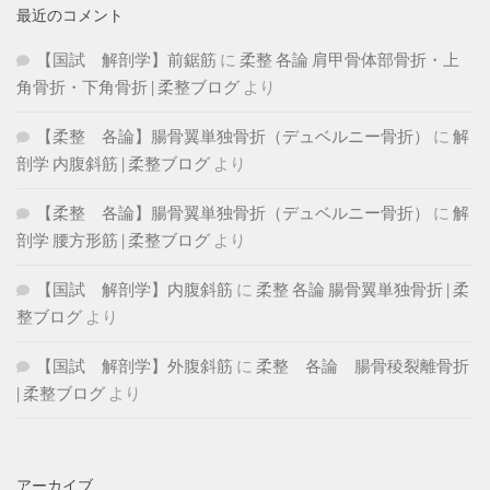
最近のコメント
【国試 解剖学】前鋸筋
に
柔整 各論 肩甲骨体部骨折・上
角骨折・下角骨折 | 柔整ブログ
より
【柔整 各論】腸骨翼単独骨折（デュベルニー骨折）
に
解
剖学 内腹斜筋 | 柔整ブログ
より
【柔整 各論】腸骨翼単独骨折（デュベルニー骨折）
に
解
剖学 腰方形筋 | 柔整ブログ
より
【国試 解剖学】内腹斜筋
に
柔整 各論 腸骨翼単独骨折 | 柔
整ブログ
より
【国試 解剖学】外腹斜筋
に
柔整 各論 腸骨稜裂離骨折
| 柔整ブログ
より
アーカイブ