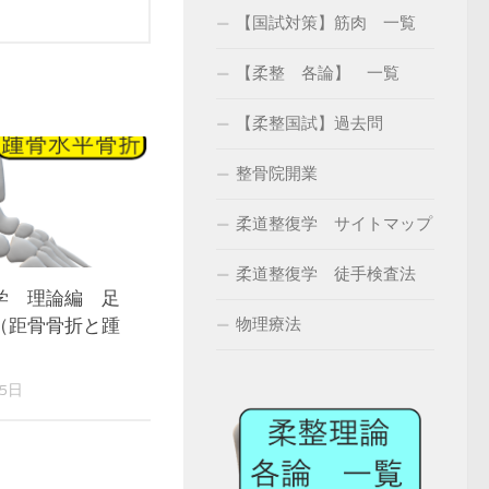
【国試対策】筋肉 一覧
【柔整 各論】 一覧
【柔整国試】過去問
整骨院開業
柔道整復学 サイトマップ
柔道整復学 徒手検査法
学 理論編 足
（距骨骨折と踵
物理療法
15日