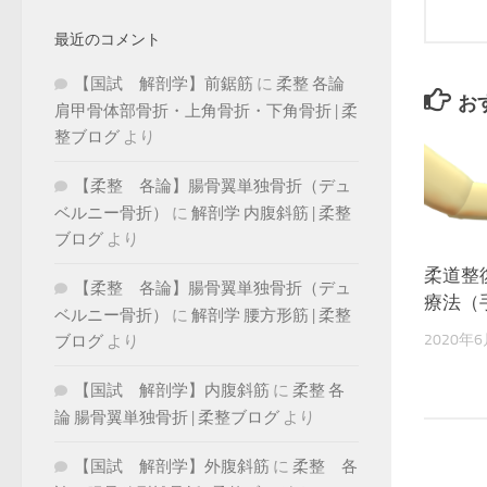
最近のコメント
【国試 解剖学】前鋸筋
に
柔整 各論
お
肩甲骨体部骨折・上角骨折・下角骨折 | 柔
整ブログ
より
【柔整 各論】腸骨翼単独骨折（デュ
ベルニー骨折）
に
解剖学 内腹斜筋 | 柔整
ブログ
より
柔道整
【柔整 各論】腸骨翼単独骨折（デュ
療法（
ベルニー骨折）
に
解剖学 腰方形筋 | 柔整
2020年
ブログ
より
【国試 解剖学】内腹斜筋
に
柔整 各
論 腸骨翼単独骨折 | 柔整ブログ
より
【国試 解剖学】外腹斜筋
に
柔整 各