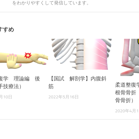
をわかりやすくして発信しています。
すすめ
復学 理論編 後
【国試 解剖学】内腹斜
柔道整復
手技療法）
筋
根骨骨折
6月10日
2022年5月16日
骨骨折）
2020年4月