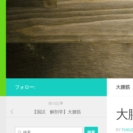
コンテンツへスキップ
フォロー:
大腰筋
前の記事
大
【国試 解剖学】大腰筋
検
BY
FUKU