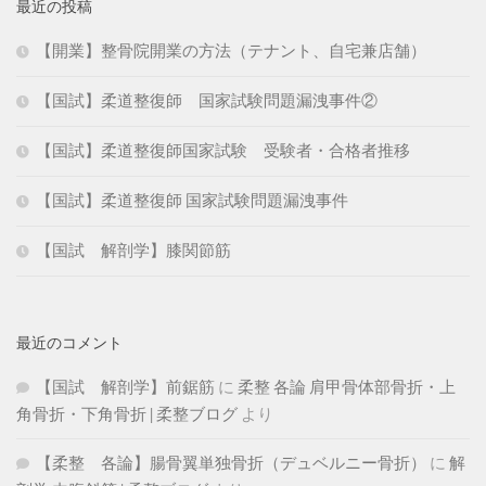
最近の投稿
【開業】整骨院開業の方法（テナント、自宅兼店舗）
【国試】柔道整復師 国家試験問題漏洩事件②
【国試】柔道整復師国家試験 受験者・合格者推移
【国試】柔道整復師 国家試験問題漏洩事件
【国試 解剖学】膝関節筋
最近のコメント
【国試 解剖学】前鋸筋
に
柔整 各論 肩甲骨体部骨折・上
角骨折・下角骨折 | 柔整ブログ
より
【柔整 各論】腸骨翼単独骨折（デュベルニー骨折）
に
解