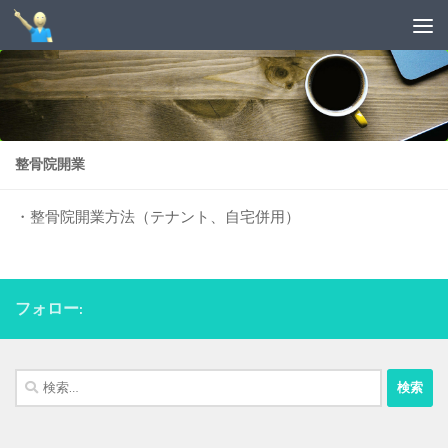
コンテンツへスキップ
整骨院開業
・整骨院開業方法（テナント、自宅併用）
フォロー:
検
索: