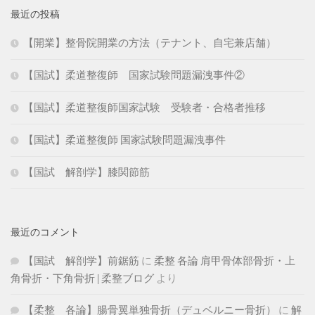
最近の投稿
【開業】整骨院開業の方法（テナント、自宅兼店舗）
【国試】柔道整復師 国家試験問題漏洩事件②
【国試】柔道整復師国家試験 受験者・合格者推移
【国試】柔道整復師 国家試験問題漏洩事件
【国試 解剖学】膝関節筋
最近のコメント
【国試 解剖学】前鋸筋
に
柔整 各論 肩甲骨体部骨折・上
角骨折・下角骨折 | 柔整ブログ
より
【柔整 各論】腸骨翼単独骨折（デュベルニー骨折）
に
解