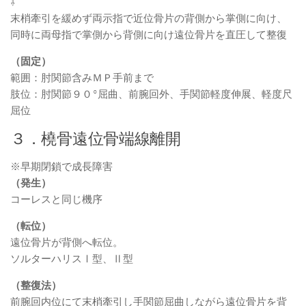
⇩
末梢牽引を緩めず両示指で近位骨片の背側から掌側に向け、
同時に両母指で掌側から背側に向け遠位骨片を直圧して整復
（固定）
範囲：肘関節含みＭＰ手前まで
肢位：肘関節９０°屈曲、前腕回外、手関節軽度伸展、軽度尺
屈位
３．橈骨遠位骨端線離開
※早期閉鎖で成長障害
（発生）
コーレスと同じ機序
（転位）
遠位骨片が背側へ転位。
ソルターハリスⅠ型、Ⅱ型
（整復法）
前腕回内位にて末梢牽引し手関節屈曲しながら遠位骨片を背