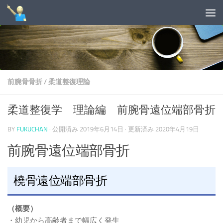
コンテンツへスキップ
前腕骨骨折
/
柔道整復理論
柔道整復学 理論編 前腕骨遠位端部骨折
BY
FUKUCHAN
· 公開済み
2019年6月14日
· 更新済み
2020年4月19日
前腕骨遠位端部骨折
橈骨遠位端部骨折
（概要）
・幼児から高齢者まで幅広く発生