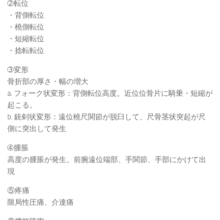
➁転位
・背側転位
・橈側転位
・短縮転位
・捻転転位
➂変形
骨折部の厚さ・幅の増大
a. フォーク状変形：背側転位高度。近位位骨片に騎乗・短縮が
起こる。
b. 銃剣状変形：遠位橈尺関節が脱臼して、尺骨茎状突起が尺
側に突出して発生
➃腫脹
高度の腫脹が発生。前腕遠位端部、手関節、手部にかけて出
現
⑤疼痛
限局性圧痛、介達痛