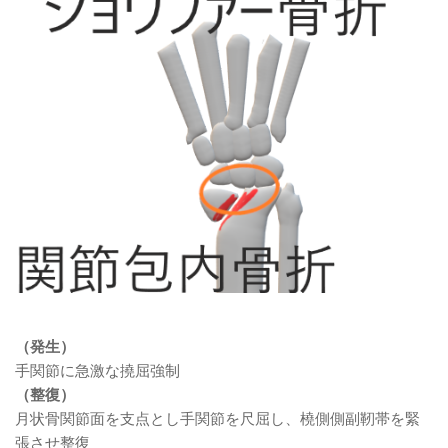
（発生）
手関節に急激な撓屈強制
（整復）
月状骨関節面を支点とし手関節を尺屈し、橈側側副靭帯を緊
張させ整復