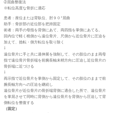
➁屈曲整復法
※転位高度な骨折に適応
患者：座位または背臥位、肘９０°屈曲
助手：骨折部の近位部を把持固定
術者：両手の母指を背側にあて、両四指を掌側にあてる。
回内位で軽く橈側から遠位骨片、尺側から近位骨片に圧迫を
加えて、捻転・側方転位を取り除く
⇩
遠位骨片に手と共に過伸展を強制して、その肢位のまま両母
指で遠位骨片骨折端を前腕長軸末梢方向に圧迫し近位骨片の
骨折端に近づける
⇩
両示指で近位骨片を掌側から固定して、その肢位のままで前
腕長軸方向への圧迫を継続し
遠位骨片が近位骨片の骨折端背側に適合した所で、遠位骨片
を掌屈させて同時に背側から遠位骨片を背側から圧迫して背
側転位を整復する
（固定）