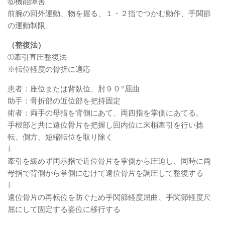
⑥機能障害
前腕の回外運動、物を握る、１・２指でつかむ動作、手関節
の運動制限
（整復法）
➀牽引直圧整復法
※転位軽度の骨折に適応
患者：座位または背臥位、肘９０°屈曲
助手：骨折部の近位部を把持固定
術者：両手の母指を背側にあて、両四指を掌側にあてる。
手根部と共に遠位骨片を把握し回内位に末梢牽引を行い捻
転、側方、短縮転位を取り除く
⇩
牽引を緩めず両示指で近位骨片を掌側から圧迫し、同時に両
母指で背側から掌側にむけて遠位骨片を調圧して整復する
⇩
遠位骨片の再転位を防ぐため手関節軽度屈曲、手関節軽度尺
屈にして固定する姿位に移行する