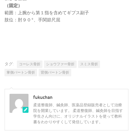
（固定）
範囲：上腕から第１指を含めてギプス副子
肢位：肘９０°、手関節尺屈
タグ:
コーレス骨折
ショウファー骨折
スミス骨折
掌側バートン骨折
背側バートン骨折
fukuchan
柔道整復師、鍼灸師、医薬品登録販売者として治療
院を開業しています。 柔道整復師、鍼灸師を目指す
学生さん向けに、オリジナルイラストを使って教科
書をわかりやすくして発信しています。