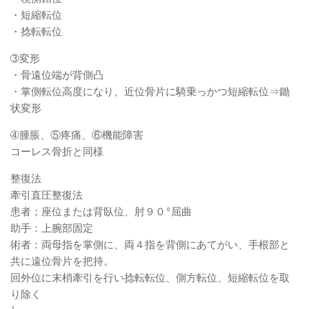
・短縮転位
・捻転転位
➂変形
・骨遠位端が背側凸
・掌側転位高度になり、近位骨片に騎乗っかつ短縮転位⇒鋤
状変形
➃腫脹、⑤疼痛、⑥機能障害
コーレス骨折と同様
整復法
牽引直圧整復法
患者；座位または背臥位、肘９０°屈曲
助手：上腕部固定
術者：両母指を掌側に、両４指を背側にあてがい、手根部と
共に遠位骨片を把持。
回外位に末梢牽引を行い捻転転位、側方転位、短縮転位を取
り除く