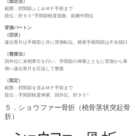
（固定法）
範囲：肘関節ふくみＭＰ手前まで
肢位：肘９０°手関節軽度屈曲、前腕中間位
背側バートン
（症状）
遠位骨片は手根部と共に背側転位。橈骨手根関節は不全脱臼
（整復法）
回外位に末梢牽引を行い、手関節の伸展とともに背側から掌
側へ遠位骨片を圧迫して整復
（固定）
範囲：肘関節を含みＭＰ手前まで
肢位：手関節軽度伸展、回外位、肘９０°
５．ショウファー骨折（橈骨茎状突起骨
折）