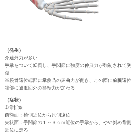
（発生）
介達外力が多い
手掌をついて転倒し、手関節に強度の伸展力が強制されて受
傷
※橈骨遠位端部に掌側凸の屈曲力が働き、この際に前腕遠位
端部に過度回外の捻転力が加わる
（症状）
➀骨折線
前額面：橈側近位から尺側遠位
矢状面：手関節の１～３ｃｍ近位の手掌から、やや斜め背側
近位に走る