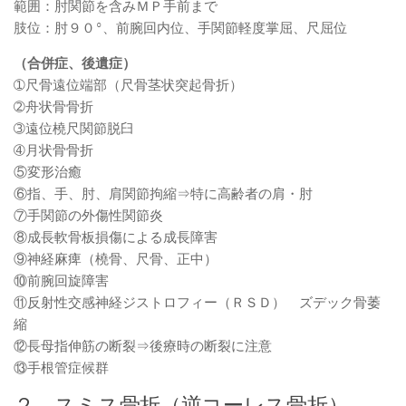
範囲：肘関節を含みＭＰ手前まで
肢位：肘９０°、前腕回内位、手関節軽度掌屈、尺屈位
（合併症、後遺症）
➀尺骨遠位端部（尺骨茎状突起骨折）
➁舟状骨骨折
➂遠位橈尺関節脱臼
➃月状骨骨折
⑤変形治癒
⑥指、手、肘、肩関節拘縮⇒特に高齢者の肩・肘
⑦手関節の外傷性関節炎
⑧成長軟骨板損傷による成長障害
⑨神経麻痺（橈骨、尺骨、正中）
⑩前腕回旋障害
⑪反射性交感神経ジストロフィー（ＲＳＤ） ズデック骨萎
縮
⑫長母指伸筋の断裂⇒後療時の断裂に注意
⑬手根管症候群
２．スミス骨折（逆コーレス骨折）