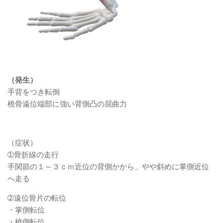
（発生）
手背をつき転倒
橈骨遠位端部に強い背側凸の屈曲力
（症状）
➀骨折線の走行
手関節の１～３ｃｍ近位の背側かから、やや斜めに掌側近位
へ走る
➁遠位骨片の転位
・掌側転位
・橈側転位