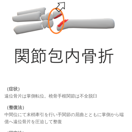
（症状）
遠位骨片は掌側転位。橈骨手根関節は不全脱臼
（整復法）
中間位にて末梢牽引を行い手関節の屈曲とともに掌側から端
億へ遠位骨片を圧迫して整復