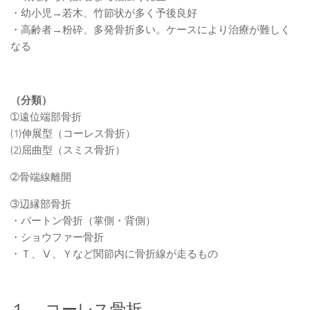
・幼小児→若木、竹節状が多く予後良好
・高齢者→粉砕、多発骨折多い。ケースにより治療が難しく
なる
（分類）
➀遠位端部骨折
(1)伸展型（コーレス骨折）
(2)屈曲型（スミス骨折）
➁骨端線離開
➂辺縁部骨折
・バートン骨折（掌側・背側）
・ショウファー骨折
・Ｔ、Ⅴ、Ｙなど関節内に骨折線が走るもの
１． コーレス骨折