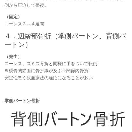
側から圧迫して整復。
（固定）
コーレス３～４週間
４．辺縁部骨折（掌側バートン、背側バ
ートン）
（発生）
コーレス、スミス骨折と同様に手をついて転倒
※橈骨関節面に骨折線が及ぶ⇒関節内骨折
安定性悪く観血療法の適応になることが多い
掌側バートン骨折