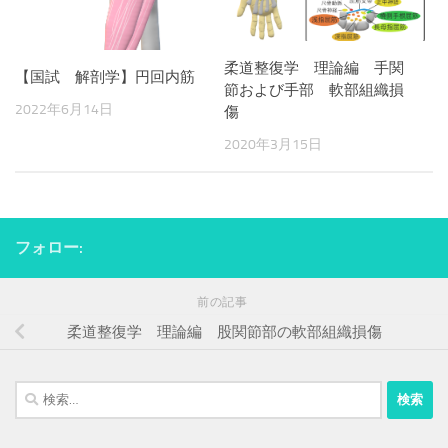
柔道整復学 理論編 手関
【国試 解剖学】円回内筋
節および手部 軟部組織損
2022年6月14日
傷
2020年3月15日
フォロー:
前の記事
柔道整復学 理論編 股関節部の軟部組織損傷
検
索: