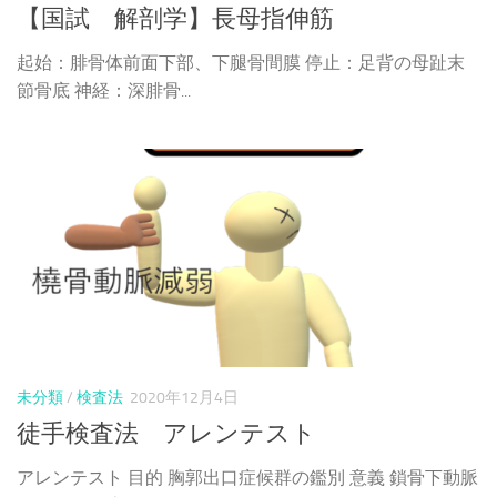
【国試 解剖学】長母指伸筋
起始：腓骨体前面下部、下腿骨間膜 停止：足背の母趾末
節骨底 神経：深腓骨...
未分類
/
検査法
2020年12月4日
徒手検査法 アレンテスト
アレンテスト 目的 胸郭出口症候群の鑑別 意義 鎖骨下動脈