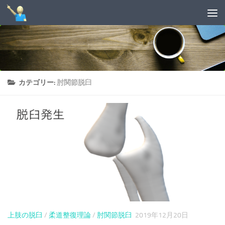
コンテンツへスキップ
カテゴリー:
肘関節脱臼
上肢の脱臼
/
柔道整復理論
/
肘関節脱臼
2019年12月20日