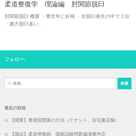
柔道整復学 理論編 肘関節脱臼
肘関節脱臼 概要 ・青壮年に好発 ・全脱臼発生の中で２位
・後方脱臼多い...
フォロー:
検
索:
最近の投稿
【開業】整骨院開業の方法（テナント、自宅兼店舗）
【国試】柔道整復師 国家試験問題漏洩事件②