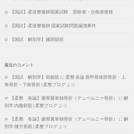
【国試】柔道整復師国家試験 受験者・合格者推移
【国試】柔道整復師 国家試験問題漏洩事件
【国試 解剖学】膝関節筋
最近のコメント
【国試 解剖学】前鋸筋
に
柔整 各論 肩甲骨体部骨折・上
角骨折・下角骨折 | 柔整ブログ
より
【柔整 各論】腸骨翼単独骨折（デュベルニー骨折）
に
解
剖学 内腹斜筋 | 柔整ブログ
より
【柔整 各論】腸骨翼単独骨折（デュベルニー骨折）
に
解
剖学 腰方形筋 | 柔整ブログ
より