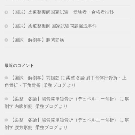
【国試】柔道整復師国家試験 受験者・合格者推移
【国試】柔道整復師 国家試験問題漏洩事件
【国試 解剖学】膝関節筋
最近のコメント
【国試 解剖学】前鋸筋
に
柔整 各論 肩甲骨体部骨折・上
角骨折・下角骨折 | 柔整ブログ
より
【柔整 各論】腸骨翼単独骨折（デュベルニー骨折）
に
解
剖学 内腹斜筋 | 柔整ブログ
より
【柔整 各論】腸骨翼単独骨折（デュベルニー骨折）
に
解
剖学 腰方形筋 | 柔整ブログ
より