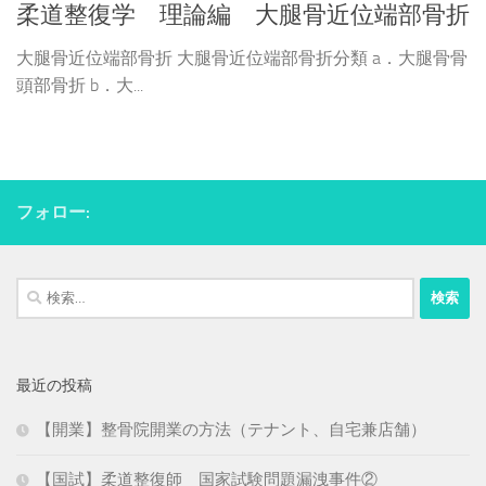
柔道整復学 理論編 大腿骨近位端部骨折
大腿骨近位端部骨折 大腿骨近位端部骨折分類 a．大腿骨骨
頭部骨折 b．大...
フォロー:
検
索:
最近の投稿
【開業】整骨院開業の方法（テナント、自宅兼店舗）
【国試】柔道整復師 国家試験問題漏洩事件②