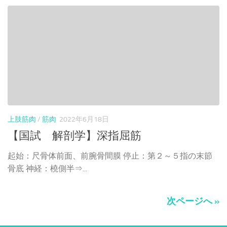
上肢筋肉
/
筋肉
2022年6月18日
【国試 解剖学】深指屈筋
起始：尺骨体前面、前腕骨間膜 停止：第２～５指の末節
骨底 神経：橈側半⇒...
次ページへ »