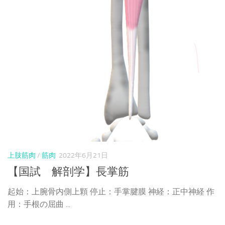
上肢筋肉
/
筋肉
2022年6月21日
【国試 解剖学】長掌筋
起始：上腕骨内側上顆 停止：手掌腱膜 神経：正中神経 作
用：手根の屈曲 ...