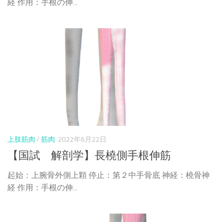
経 作用：手根の伸...
上肢筋肉
/
筋肉
2022年6月22日
【国試 解剖学】長橈側手根伸筋
起始：上腕骨外側上顆 停止：第２中手骨底 神経：橈骨神
経 作用：手根の伸...