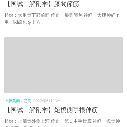
【国試 解剖学】膝関節筋
起始：大腿骨下部前面 停止：膝関節包 神経：大腿神経 作
用：関節包を上方...
上肢筋肉
/
筋肉
2022年6月23日
【国試 解剖学】短橈側手根伸筋
起始：上腕骨外側上顆 停止：第３中手骨底 神経：橈骨神