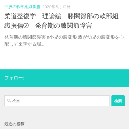
下肢の軟部組織損傷
2020年5月12日
柔道整復学 理論編 膝関節部の軟部組
織損傷➁ 発育期の膝関節障害
発育期の膝関節障害 a小児の膝変形 親が幼児の膝変形を心
配して来院する場...
フォロー:
検
索:
最近の投稿