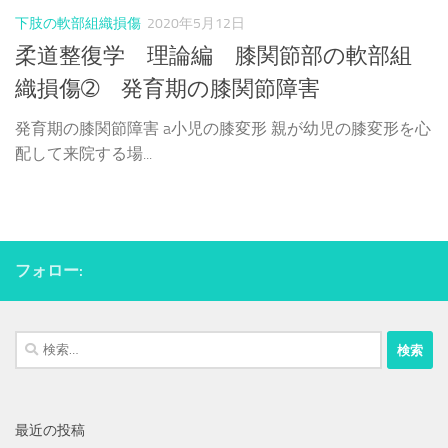
下肢の軟部組織損傷
2020年5月12日
柔道整復学 理論編 膝関節部の軟部組
織損傷➁ 発育期の膝関節障害
発育期の膝関節障害 a小児の膝変形 親が幼児の膝変形を心
配して来院する場...
フォロー:
検
索:
最近の投稿