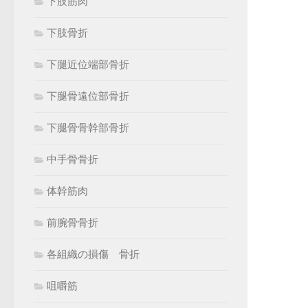
下肢筋肉
下肢骨折
下腿近位端部骨折
下腿骨遠位部骨折
下腿骨骨幹部骨折
中手骨骨折
体幹筋肉
前腕骨骨折
各組織の損傷 骨折
咀嚼筋