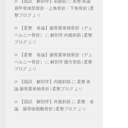
【国試 解剖学】前鋸筋
に
柔整 各論
肩甲骨体部骨折・上角骨折・下角骨折 | 柔
整ブログ
より
【柔整 各論】腸骨翼単独骨折（デュ
ベルニー骨折）
に
解剖学 内腹斜筋 | 柔整
ブログ
より
【柔整 各論】腸骨翼単独骨折（デュ
ベルニー骨折）
に
解剖学 腰方形筋 | 柔整
ブログ
より
【国試 解剖学】内腹斜筋
に
柔整 各
論 腸骨翼単独骨折 | 柔整ブログ
より
【国試 解剖学】外腹斜筋
に
柔整 各
論 腸骨稜裂離骨折 | 柔整ブログ
より