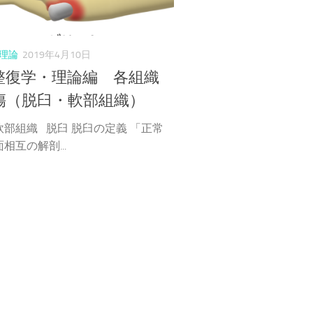
理論
2019年4月10日
整復学・理論編 各組織
傷（脱臼・軟部組織）
軟部組織 脱臼 脱臼の定義 「正常
相互の解剖...