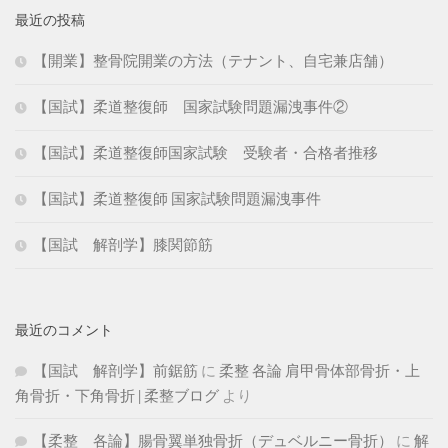
最近の投稿
【開業】整骨院開業の方法（テナント、自宅兼店舗）
【国試】柔道整復師 国家試験問題漏洩事件②
【国試】柔道整復師国家試験 受験者・合格者推移
【国試】柔道整復師 国家試験問題漏洩事件
【国試 解剖学】膝関節筋
最近のコメント
【国試 解剖学】前鋸筋
に
柔整 各論 肩甲骨体部骨折・上
角骨折・下角骨折 | 柔整ブログ
より
【柔整 各論】腸骨翼単独骨折（デュベルニー骨折）
に
解