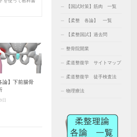
トを使って教科書
【国試対策】筋肉 一覧
【柔整 各論】 一覧
【柔整国試】過去問
整骨院開業
柔道整復学 サイトマップ
柔道整復学 徒手検査法
各論】下前腸骨
折
物理療法
19日