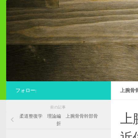
コンテンツへスキップ
フォロー:
上腕骨
前の記事
上
柔道整復学 理論編 上腕骨骨幹部骨
折
近