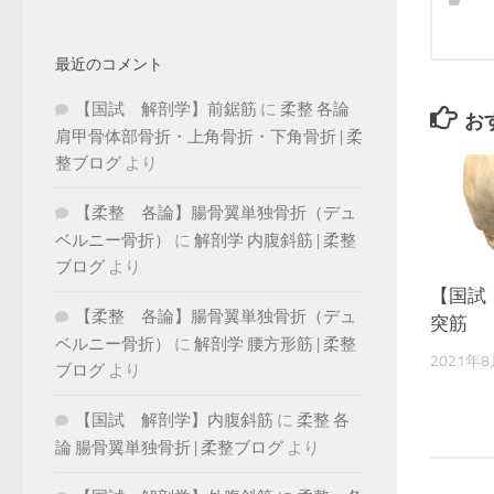
最近のコメント
【国試 解剖学】前鋸筋
に
柔整 各論
お
肩甲骨体部骨折・上角骨折・下角骨折 | 柔
整ブログ
より
【柔整 各論】腸骨翼単独骨折（デュ
ベルニー骨折）
に
解剖学 内腹斜筋 | 柔整
ブログ
より
【国試
【柔整 各論】腸骨翼単独骨折（デュ
突筋
ベルニー骨折）
に
解剖学 腰方形筋 | 柔整
2021年
ブログ
より
【国試 解剖学】内腹斜筋
に
柔整 各
論 腸骨翼単独骨折 | 柔整ブログ
より