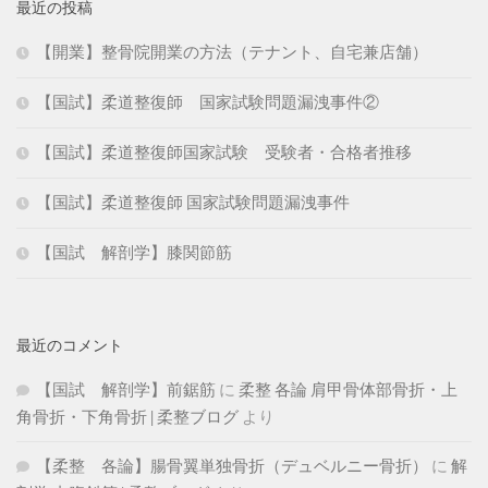
最近の投稿
【開業】整骨院開業の方法（テナント、自宅兼店舗）
【国試】柔道整復師 国家試験問題漏洩事件②
【国試】柔道整復師国家試験 受験者・合格者推移
【国試】柔道整復師 国家試験問題漏洩事件
【国試 解剖学】膝関節筋
最近のコメント
【国試 解剖学】前鋸筋
に
柔整 各論 肩甲骨体部骨折・上
角骨折・下角骨折 | 柔整ブログ
より
【柔整 各論】腸骨翼単独骨折（デュベルニー骨折）
に
解