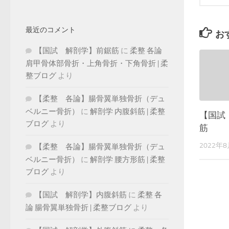
最近のコメント
お
【国試 解剖学】前鋸筋
に
柔整 各論
肩甲骨体部骨折・上角骨折・下角骨折 | 柔
整ブログ
より
【柔整 各論】腸骨翼単独骨折（デュ
ベルニー骨折）
に
解剖学 内腹斜筋 | 柔整
【国試
ブログ
より
筋
2022年
【柔整 各論】腸骨翼単独骨折（デュ
ベルニー骨折）
に
解剖学 腰方形筋 | 柔整
ブログ
より
【国試 解剖学】内腹斜筋
に
柔整 各
論 腸骨翼単独骨折 | 柔整ブログ
より