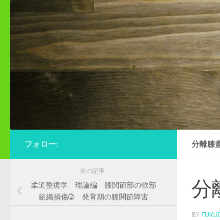
コンテンツへスキップ
フォロー:
分離膝
前の記事
分
柔道整復学 理論編 膝関節部の軟部
組織損傷➁ 発育期の膝関節障害
BY
FUKU