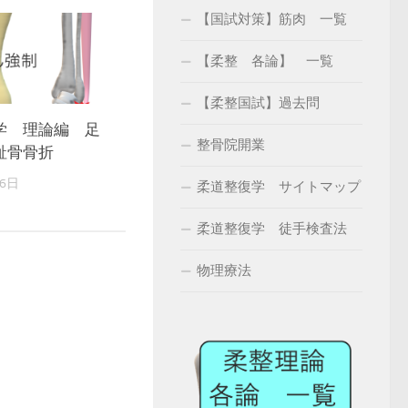
【国試対策】筋肉 一覧
【柔整 各論】 一覧
【柔整国試】過去問
学 理論編 足
整骨院開業
趾骨骨折
16日
柔道整復学 サイトマップ
柔道整復学 徒手検査法
物理療法