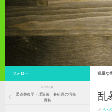
コンテンツへスキップ
フォロー:
乱暴な
前の記事
乱
柔道整復学・理論編 各組織の損傷
骨折
BY
FUKU