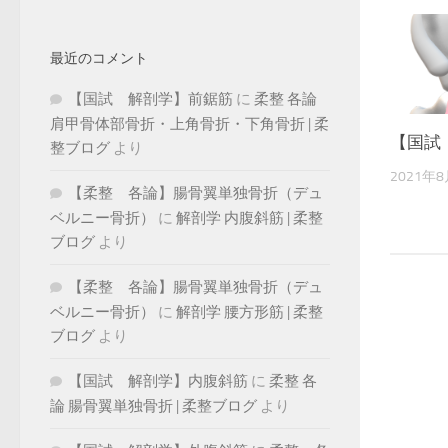
最近のコメント
【国試 解剖学】前鋸筋
に
柔整 各論
肩甲骨体部骨折・上角骨折・下角骨折 | 柔
【国試
整ブログ
より
2021年
【柔整 各論】腸骨翼単独骨折（デュ
ベルニー骨折）
に
解剖学 内腹斜筋 | 柔整
ブログ
より
【柔整 各論】腸骨翼単独骨折（デュ
ベルニー骨折）
に
解剖学 腰方形筋 | 柔整
ブログ
より
【国試 解剖学】内腹斜筋
に
柔整 各
論 腸骨翼単独骨折 | 柔整ブログ
より