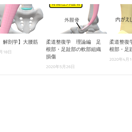
 解剖学】大腰筋
柔道整復学 理論編 足
柔道整復
根部・足趾部の軟部組織
根部・足
8月18日
損傷
2020年4月
2020年5月26日