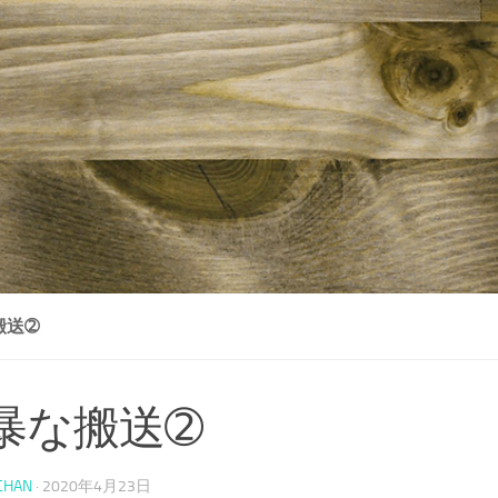
搬送➁
暴な搬送➁
CHAN
·
2020年4月23日