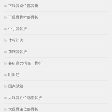
下腿骨遠位部骨折
下腿骨骨幹部骨折
中手骨骨折
体幹筋肉
前腕骨骨折
各組織の損傷 骨折
咀嚼筋
国家試験
大腿骨近位端部骨折
大腿骨遠位部骨折