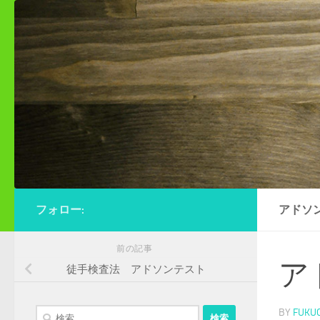
コンテンツへスキップ
フォロー:
アドソ
前の記事
ア
徒手検査法 アドソンテスト
検
BY
FUKU