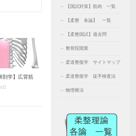
【国試対策】筋肉 一覧
【柔整 各論】 一覧
【柔整国試】過去問
整骨院開業
柔道整復学 サイトマップ
柔道整復学 徒手検査法
解剖学】広背筋
23日
物理療法