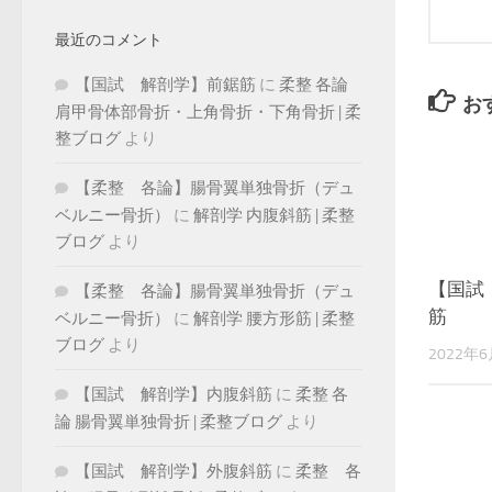
最近のコメント
【国試 解剖学】前鋸筋
に
柔整 各論
お
肩甲骨体部骨折・上角骨折・下角骨折 | 柔
整ブログ
より
【柔整 各論】腸骨翼単独骨折（デュ
ベルニー骨折）
に
解剖学 内腹斜筋 | 柔整
ブログ
より
【国試
【柔整 各論】腸骨翼単独骨折（デュ
筋
ベルニー骨折）
に
解剖学 腰方形筋 | 柔整
ブログ
より
2022年
【国試 解剖学】内腹斜筋
に
柔整 各
論 腸骨翼単独骨折 | 柔整ブログ
より
【国試 解剖学】外腹斜筋
に
柔整 各