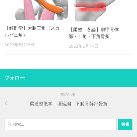
【解剖学】大腿三角（スカ
【柔整 各論】肩甲骨体
ルパ三角）
部・上角・下角骨折
2022年5月28日
2022年5月11日
フォロー:
前の記事
柔道整復学 理論編 下腿骨幹部骨折
検
索: