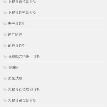
下腿骨遠位部骨折
下腿骨骨幹部骨折
中手骨骨折
体幹筋肉
前腕骨骨折
各組織の損傷 骨折
咀嚼筋
国家試験
大腿骨近位端部骨折
大腿骨遠位部骨折